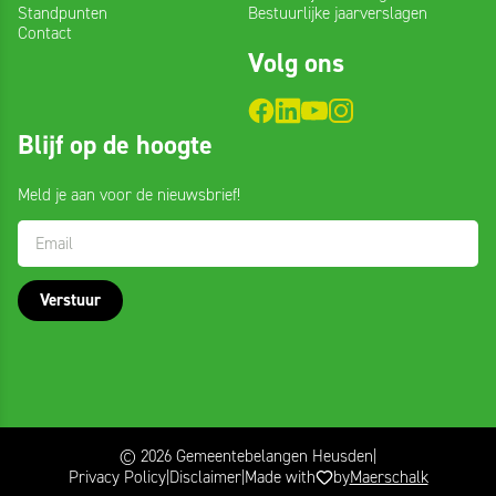
Standpunten
Bestuurlijke jaarverslagen
Contact
Volg ons
Blijf
Blijf op de hoogte
op
de
Meld je aan voor de nieuwsbrief!
hoogte
Verstuur
© 2026 Gemeentebelangen Heusden
Privacy Policy
Disclaimer
Made with
by
Maerschalk