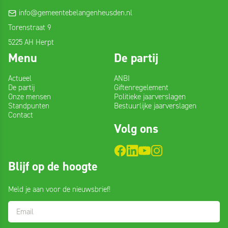
info@gemeentebelangenheusden.nl
Torenstraat 9
5225 AH Herpt
Menu
De partij
Actueel
ANBI
De partij
Giftenregelement
Onze mensen
Politieke jaarverslagen
Standpunten
Bestuurlijke jaarverslagen
Contact
Volg ons
Blijf
Blijf op de hoogte
op
de
Meld je aan voor de nieuwsbrief!
hoogte