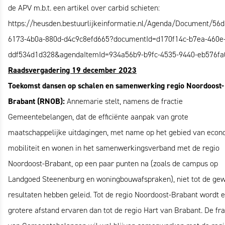
de APV m.b.t. een artikel over carbid schieten:
https://heusden.bestuurlijkeinformatie.nl/Agenda/Document/56
6173-4b0a-880d-d4c9c8efd665?documentId=d170f14c-b7ea-460e
ddf534d1d328&agendaItemId=934a56b9-b9fc-4535-9440-eb576f
Raadsvergadering 19 december 2023
Toekomst dansen op schalen en samenwerking regio Noordoost-
Brabant (RNOB):
Annemarie stelt, namens de fractie
Gemeentebelangen, dat de efficiënte aanpak van grote
maatschappelijke uitdagingen, met name op het gebied van econ
mobiliteit en wonen in het samenwerkingsverband met de regio
Noordoost-Brabant, op een paar punten na (zoals de campus op
Landgoed Steenenburg en woningbouwafspraken), niet tot de ge
resultaten hebben geleid. Tot de regio Noordoost-Brabant wordt 
grotere afstand ervaren dan tot de regio Hart van Brabant. De fra