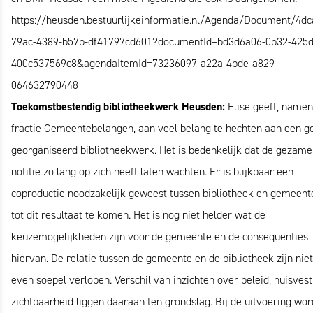
https://heusden.bestuurlijkeinformatie.nl/Agenda/Document/4dc
79ac-4389-b57b-df41797cd601?documentId=bd3d6a06-0b32-425d
400c537569c8&agendaItemId=73236097-a22a-4bde-a829-
064632790448
Toekomstbestendig bibliotheekwerk Heusden:
Elise geeft, namen
fractie Gemeentebelangen, aan veel belang te hechten aan een g
georganiseerd bibliotheekwerk. Het is bedenkelijk dat de gezame
notitie zo lang op zich heeft laten wachten. Er is blijkbaar een
coproductie noodzakelijk geweest tussen bibliotheek en gemeen
tot dit resultaat te komen. Het is nog niet helder wat de
keuzemogelijkheden zijn voor de gemeente en de consequenties
hiervan. De relatie tussen de gemeente en de bibliotheek zijn niet 
even soepel verlopen. Verschil van inzichten over beleid, huisvest
zichtbaarheid liggen daaraan ten grondslag. Bij de uitvoering wor