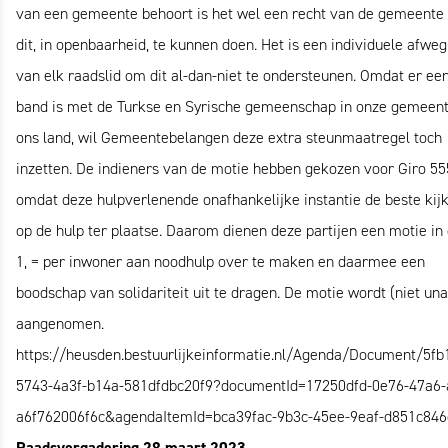
van een gemeente behoort is het wel een recht van de gemeente
dit, in openbaarheid, te kunnen doen. Het is een individuele afweg
van elk raadslid om dit al-dan-niet te ondersteunen. Omdat er ee
band is met de Turkse en Syrische gemeenschap in onze gemeen
ons land, wil Gemeentebelangen deze extra steunmaatregel toch
inzetten. De indieners van de motie hebben gekozen voor Giro 55
omdat deze hulpverlenende onafhankelijke instantie de beste kijk
op de hulp ter plaatse. Daarom dienen deze partijen een motie in
1, = per inwoner aan noodhulp over te maken en daarmee een
boodschap van solidariteit uit te dragen. De motie wordt (niet un
aangenomen.
https://heusden.bestuurlijkeinformatie.nl/Agenda/Document/5fb
5743-4a3f-b14a-581dfdbc20f9?documentId=17250dfd-0e76-47a6-
a6f762006f6c&agendaItemId=bca39fac-9b3c-45ee-9eaf-d851c846
Raadsvergadering 28 maart 2023