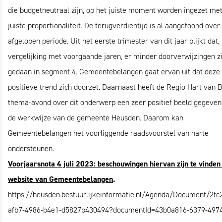
die budgetneutraal zijn, op het juiste moment worden ingezet me
juiste proportionaliteit. De terugverdientijd is al aangetoond over
afgelopen periode. Uit het eerste trimester van dit jaar blijkt dat, 
vergelijking met voorgaande jaren, er minder doorverwijzingen zi
gedaan in segment 4. Gemeentebelangen gaat ervan uit dat deze
positieve trend zich doorzet. Daarnaast heeft de Regio Hart van 
thema-avond over dit onderwerp een zeer positief beeld gegeven
de werkwijze van de gemeente Heusden. Daarom kan
Gemeentebelangen het voorliggende raadsvoorstel van harte
ondersteunen.
Voorjaarsnota 4 juli 2023: beschouwingen hiervan zijn te vinden
website van Gemeentebelangen
.
https://heusden.bestuurlijkeinformatie.nl/Agenda/Document/2fc
afb7-4986-b4e1-d5827b430494?documentId=43b0a816-6379-497