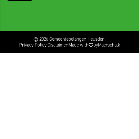
© 2026 Gemeentebelangen Heusden
Privacy Policy
Disclaimer
Made with
by
Maerschalk