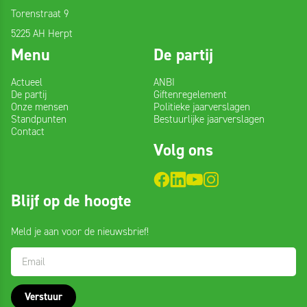
Torenstraat 9
5225 AH Herpt
Menu
De partij
Actueel
ANBI
De partij
Giftenregelement
Onze mensen
Politieke jaarverslagen
Standpunten
Bestuurlijke jaarverslagen
Contact
Volg ons
Blijf
Blijf op de hoogte
op
de
Meld je aan voor de nieuwsbrief!
hoogte
Verstuur