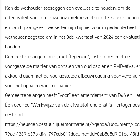
Kan de wethouder toezeggen een evaluatie te houden, om de
effectiviteit van de nieuwe inzamelingsmethode te kunnen beoor
en kan hij aangeven welke termijn hij hiervoor in gedachte heeft
wethouder zegt toe om in het 3
de
kwartaal van 2024 een evaluati
houden.
Gemeentebelangen moet, met “tegenzin”, instemmen met de
voorgestelde manier van ophalen van oud papier en PMD-afval e
akkoord gaan met de voorgestelde afbouwregeling voor verenigi
voor het ophalen van oud papier.
Gemeentebelangen heeft “voor” een amendement van D66 en He
Één over de “Werkwijze van de afvalstoffendienst ’s-Hertogenbos
gestemd.
https://heusden.bestuurlijkeinformatie.nl/Agenda/Document/4dc
79ac-4389-b57b-df41797cd601?documentId=0ab5e5d9-01bc-45fd