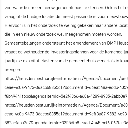
voorwaarde om een nieuw gemeentehuis te steunen. Ook is het d
vraag of de huidige locatie de meest passende is voor nieuwbouw
Hiervoor is in het onderzoek te weinig gekeken naar andere locat
die in een nieuw onderzoek wel meegenomen moeten worden.
Gemeentebelangen ondersteunt het amendement van DMP Heus
vraagt de wethouder de investeringsplannen voor de komende ja
jaarlijkse exploitatielasten van de gemeentehuisscenario’s in kaar
brengen.
https://heusden.bestuurlijkeinformatie.nl/Agenda/Document/a60
ceae-4c0a-9473-36acb68855c1?documentId=66ea548a-eddb-4057
f8b49441fbbc&agendaItemId=5e2f4866-a60a-4289-8985-2abb0e
https://heusden.bestuurlijkeinformatie.nl/Agenda/Document/a60
ceae-4c0a-9473-36acb68855c1?documentId=9eff3a87-9582-4e93
882acfaba2e7&agendaItemId=3355dfb8-eaad-4b45-bcf6-067fce3