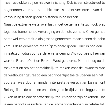
meer betrokken bij de nieuwe inrichting. Ook is een structureel b
opgenomen voor het thema hittestress en het verbeteren van de
verhouding tussen groen en stenen in de kernen.
Naast de extreme wateroverlast, moet de gemeente zich ook wa
tegen de toenemende verdroging en de hete zomers. Onze geme
heeft wel een ambitie als groene gemeente, maar binnen de beb
kom is deze gemeente maar “gemiddeld groen”. Hier is nog een
inhaalslag nodig voor verdere vergroening. Als voorbeeld hiervan
worden Braken Oost en Braken West genoemd. Met het oog op d
toekomst en om het gemakkelijk te maken voor de inwoners, wor
de wethouder gevraagd een begrippenlijst toe te voegen aan het
voorstel, waardoor er minder interpretatie verschillen kunnen on
Belangrijk is de plannen en acties goed in tijd vast te leggen en t
kijken of deze ook daadwerkelijk tot uitvoering zijn gekomen. D
is een periodieke update van de uitvoeringsplannen, in relatie tot