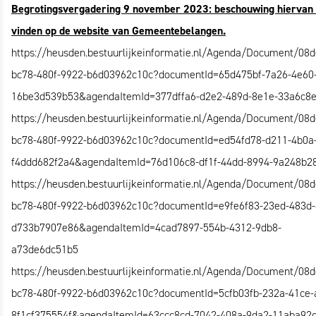
Begrotingsvergadering 9 november 2023: beschouwing hiervan i
vinden op de website van Gemeentebelangen.
https://heusden.bestuurlijkeinformatie.nl/Agenda/Document/08d
bc78-480f-9922-b6d03962c10c?documentId=65d475bf-7a26-4e60
16be3d539b53&agendaItemId=377dffa6-d2e2-489d-8e1e-33a6c8
https://heusden.bestuurlijkeinformatie.nl/Agenda/Document/08d
bc78-480f-9922-b6d03962c10c?documentId=ed54fd78-d211-4b0a
f4ddd682f2a4&agendaItemId=76d106c8-df1f-44dd-8994-9a248b2
https://heusden.bestuurlijkeinformatie.nl/Agenda/Document/08d
bc78-480f-9922-b6d03962c10c?documentId=e9fe6f83-23ed-483d-
d733b7907e86&agendaItemId=4cad7897-554b-4312-9db8-
a73de6dc51b5
https://heusden.bestuurlijkeinformatie.nl/Agenda/Document/08d
bc78-480f-9922-b6d03962c10c?documentId=5cfb03fb-232a-41ce-
8f1cf375554f&agendaItemId=63ccc8cd-7042-408a-9da2-11aba92