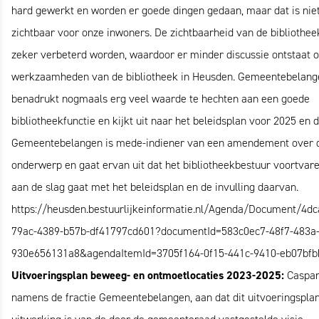
hard gewerkt en worden er goede dingen gedaan, maar dat is niet 
zichtbaar voor onze inwoners. De zichtbaarheid van de bibliothee
zeker verbeterd worden, waardoor er minder discussie ontstaat 
werkzaamheden van de bibliotheek in Heusden. Gemeentebelang
benadrukt nogmaals erg veel waarde te hechten aan een goede
bibliotheekfunctie en kijkt uit naar het beleidsplan voor 2025 en 
Gemeentebelangen is mede-indiener van een amendement over d
onderwerp en gaat ervan uit dat het bibliotheekbestuur voortvar
aan de slag gaat met het beleidsplan en de invulling daarvan.
https://heusden.bestuurlijkeinformatie.nl/Agenda/Document/4dc
79ac-4389-b57b-df41797cd601?documentId=583c0ec7-48f7-483a
930e656131a8&agendaItemId=3705f164-0f15-441c-9410-eb07bfb
Uitvoeringsplan beweeg- en ontmoetlocaties 2023-2025:
Caspar
namens de fractie Gemeentebelangen, aan dat dit uitvoeringspla