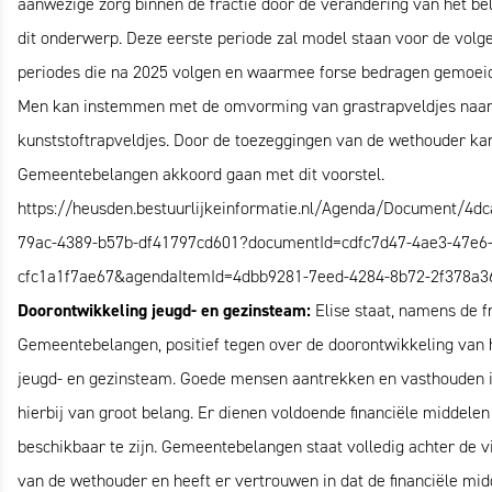
aanwezige zorg binnen de fractie door de verandering van het be
dit onderwerp. Deze eerste periode zal model staan voor de volg
periodes die na 2025 volgen en waarmee forse bedragen gemoeid 
Men kan instemmen met de omvorming van grastrapveldjes naa
kunststoftrapveldjes. Door de toezeggingen van de wethouder ka
Gemeentebelangen akkoord gaan met dit voorstel.
https://heusden.bestuurlijkeinformatie.nl/Agenda/Document/4dc
79ac-4389-b57b-df41797cd601?documentId=cdfc7d47-4ae3-47e6
cfc1a1f7ae67&agendaItemId=4dbb9281-7eed-4284-8b72-2f378a3
Doorontwikkeling jeugd- en gezinsteam:
Elise staat, namens de f
Gemeentebelangen, positief tegen over de doorontwikkeling van 
jeugd- en gezinsteam. Goede mensen aantrekken en vasthouden 
hierbij van groot belang. Er dienen voldoende financiële middelen
beschikbaar te zijn. Gemeentebelangen staat volledig achter de v
van de wethouder en heeft er vertrouwen in dat de financiële mid