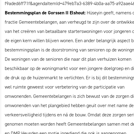
f9aded6ff71f&agendaItemId=479eb7a3-6389-4b0a-aa75-a92aae4
Bestemmingsplan de Gorssen II Elshout:
Hüseyin geeft, namens 
fractie Gemeentebelangen, aan verheugd te zijn over de ontwikke
van het creëren van betaalbare starterswoningen voor jongeren d
de eigen kern willen blijven wonen. Een ander belangrijk aspect bi
bestemmingsplan is de doorstroming van senioren op de woning
De woningen van de senioren die naar dit plan verhuizen komen
beschikbaar op de woningmarkt voor een jongere doelgroep en di
de druk op de huizenmarkt te verlichten. Er is bij dit bestemming
wel ruimte geweest voor verbetering van de participatie van
omwonenden. Gemeentebelangen is zich bewust van de zorgen d
omwonenden van het plangebied hebben geuit over met name de
verkeersveiligheid tijdens en ná de bouw. Omdat deze zorgen ser
genomen moeten worden heeft Gemeentebelangen samen met d
en DMP Heusden een motie ingediend die ook is aangenomen.