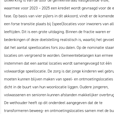
uitwerking is van de door de gemeenteraad vastgestelde visie,
waarmee voor 2023 – 2025 een krediet wordt gevraagd voor de e
fase. Op basis van vier pijlers in dit akkoord, vindt er de komende
een forse transitie plaats bij (speel)locaties voor inwoners van al
leeftijden. Dit is een grote uitdaging. Binnen de fractie waren er
bedenkingen of deze doelstelling realistisch is, waarbij het gevoel
dat het aantal speellocaties fors zou dalen. Op de nominatie staa
locaties om vergroend te worden. Gemeentebelangen kan ermee
instemmen dat een aantal locaties wordt samengevoegd tot één
volwaardige speellocatie. De zorg is dat jonge kinderen wel gebr
moeten kunnen blijven maken van speel- en ontmoetingslocaties 
dicht in de buurt van hun woonlocatie liggen. Oudere jongeren,
volwassenen en senioren kunnen afstanden makkelijker overbru
De wethouder heeft op dit onderdeel aangegeven dat de te
transformeren beweeg- en ontmoetingslocaties samen met de buu