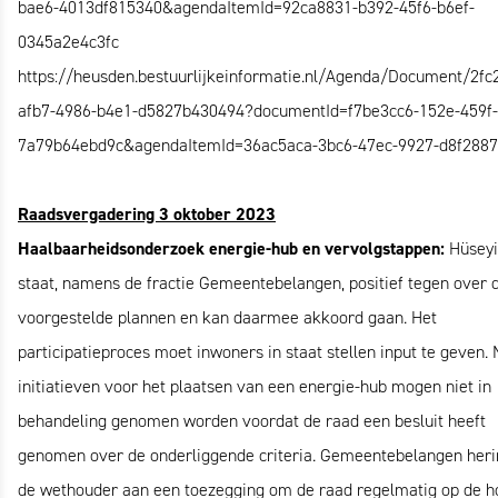
bae6-4013df815340&agendaItemId=92ca8831-b392-45f6-b6ef-
0345a2e4c3fc
https://heusden.bestuurlijkeinformatie.nl/Agenda/Document/2fc
afb7-4986-b4e1-d5827b430494?documentId=f7be3cc6-152e-459f-
7a79b64ebd9c&agendaItemId=36ac5aca-3bc6-47ec-9927-d8f2887
Raadsvergadering 3 oktober 2023
Haalbaarheidsonderzoek energie-hub en vervolgstappen:
Hüsey
staat, namens de fractie Gemeentebelangen, positief tegen over 
voorgestelde plannen en kan daarmee akkoord gaan. Het
participatieproces moet inwoners in staat stellen input te geven.
initiatieven voor het plaatsen van een energie-hub mogen niet in
behandeling genomen worden voordat de raad een besluit heeft
genomen over de onderliggende criteria. Gemeentebelangen heri
de wethouder aan een toezegging om de raad regelmatig op de h