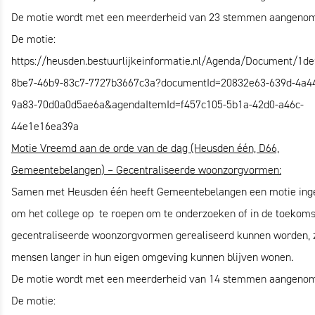
De motie wordt met een meerderheid van 23 stemmen aangeno
De motie:
https://heusden.bestuurlijkeinformatie.nl/Agenda/Document/1d
8be7-46b9-83c7-7727b3667c3a?documentId=20832e63-639d-4a4
9a83-70d0a0d5ae6a&agendaItemId=f457c105-5b1a-42d0-a46c-
44e1e16ea39a
Motie Vreemd aan de orde van de dag (Heusden één, D66,
Gemeentebelangen) –
Gecentraliseerde woonzorgvormen:
Samen met Heusden één heeft Gemeentebelangen een motie ing
om het college op te roepen om te onderzoeken of in de toekoms
gecentraliseerde woonzorgvormen gerealiseerd kunnen worden, 
mensen langer in hun eigen omgeving kunnen blijven wonen.
De motie wordt met een meerderheid van 14 stemmen aangeno
De motie: