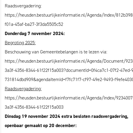
Raadsvergadering:
https://heusden.bestuurlijkeinformatie.nl/Agenda/Index/812b398
f01a-45af-ba27-3f3da5505c52
Donderdag 7 november 2024:
Begroting 2025:
Beschouwing van Gemeentebelangen is te lezen via:
https://heusden.bestuurlijkeinformatie.nl/Agenda/Document/92
3a3f-4356-8344-61f22f15a003?documentId=0f4ca7c1-07f2-47ed-
731814dbd909&agendaItemId=f7fc71f7-cf97-49e2-9493-f9efe403
Raadsvergadering:
https://heusden.bestuurlijkeinformatie.nl/Agenda/Index/9234007
3a3f-4356-8344-61f22f15a003
Dinsdag 19 november 2024 extra besloten raadsvergadering,
openbaar gemaakt op 20 december: