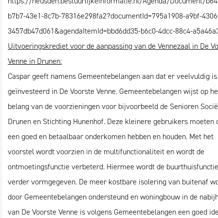
https://heusden.bestuurlijkeinformatie.nl/Agenda/Document/b64
b7b7-43e1-8c7b-78316e298fa2?documentId=795a1908-a9bf-4306
3457db47d061&agendaItemId=bbd6dd35-b6c0-4dcc-88c4-a5a46a
Uitvoeringskrediet voor de aanpassing van de Vennezaal in De V
Venne in Drunen:
Caspar geeft namens Gemeentebelangen aan dat er veelvuldig is
geïnvesteerd in De Voorste Venne. Gemeentebelangen wijst op he
belang van de voorzieningen voor bijvoorbeeld de Senioren Socië
Drunen en Stichting Hunenhof. Deze kleinere gebruikers moeten 
een goed en betaalbaar onderkomen hebben en houden. Met het
voorstel wordt voorzien in de multifunctionaliteit en wordt de
ontmoetingsfunctie verbeterd. Hiermee wordt de buurthuisfuncti
verder vormgegeven. De meer kostbare isolering van buitenaf w
door Gemeentebelangen ondersteund en woningbouw in de nabij
van De Voorste Venne is volgens Gemeentebelangen een goed ide