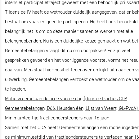
intensief participatietraject geweest met een behoorlijk prijskaart
Tijdens de IV heeft de wethouder duidelijk aangegeven, dat er be
bestaat om vaak en goed te participeren. Hij heeft ook benadrukt
belangrijk het is om op deze manier samen te werken met alle
belanghebbenden. Nu is een duidelijke keuze gemaakt en wat bet
Gemeentebelangen vraagt dit nu om doorpakken! Er zijn veel
gesprekken gevoerd en het voorliggende voorstel vormt het resu
daarvan. Men staat hier positief tegenover en kijkt uit naar een 
uitwerking. Gemeentebelangen verzoekt de wethouder om de vaa
te houden.
Motie vreemd aan de orde van de dag (door de fracties CDA,
Gemeentebelangen,
D66, Heusden één, Lijst van Weert, GL-PvdA)
Minimumleeftijd fractieondersteuners naar
16 jaar:
Samen met het CDA heeft Gemeentebelangen een motie ingedie
de minimumleeftijd van fractieondersteuners te verlagen naar 16 