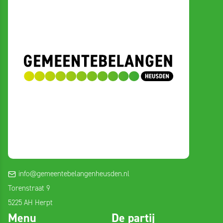
info@gemeentebelangenheusden.nl
Torenstraat 9
5225 AH Herpt
Menu
De partij