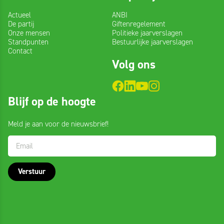
Actueel
ANBI
De partij
Giftenregelement
Onze mensen
Politieke jaarverslagen
Standpunten
Bestuurlijke jaarverslagen
Contact
Volg ons
Blijf
Blijf op de hoogte
op
de
Meld je aan voor de nieuwsbrief!
hoogte
Verstuur