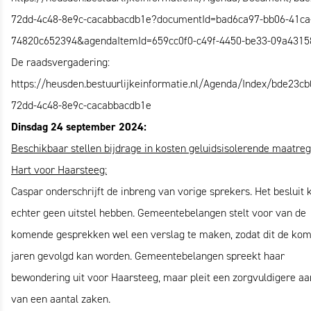
72dd-4c48-8e9c-cacabbacdb1e?documentId=bad6ca97-bb06-41ca
74820c652394&agendaItemId=659cc0f0-c49f-4450-be33-09a4315
De raadsvergadering:
https://heusden.bestuurlijkeinformatie.nl/Agenda/Index/bde23cb
72dd-4c48-8e9c-cacabbacdb1e
Dinsdag 24 september 2024:
Beschikbaar stellen bijdrage in kosten geluidsisolerende maatre
Hart voor
Haarsteeg:
Caspar onderschrijft de inbreng van vorige sprekers. Het besluit 
echter geen uitstel hebben. Gemeentebelangen stelt voor van de
komende gesprekken wel een verslag te maken, zodat dit de ko
jaren gevolgd kan worden. Gemeentebelangen spreekt haar
bewondering uit voor Haarsteeg, maar pleit een zorgvuldigere a
van een aantal zaken.