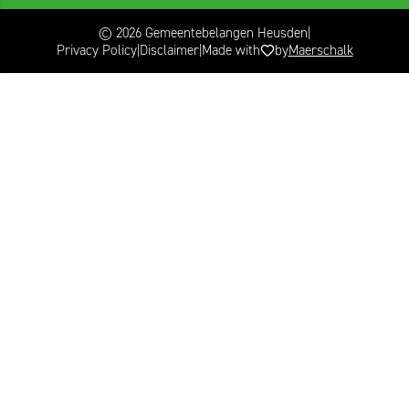
© 2026 Gemeentebelangen Heusden
Privacy Policy
Disclaimer
Made with
by
Maerschalk