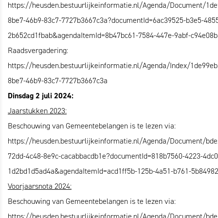
https://heusden.bestuurlijkeinformatie.nl/Agenda/Document/1d
8be7-46b9-83c7-7727b3667c3a?documentId=6ac39525-b3e5-4855
2b652cd1fbab&agendaItemId=8b47bc61-7584-447e-9abf-c94e08
Raadsvergadering:
https://heusden.bestuurlijkeinformatie.nl/Agenda/Index/1de99eb
8be7-46b9-83c7-7727b3667c3a
Dinsdag 2 juli 2024:
Jaarstukken 2023:
Beschouwing van Gemeentebelangen is te lezen via:
https://heusden.bestuurlijkeinformatie.nl/Agenda/Document/bd
72dd-4c48-8e9c-cacabbacdb1e?documentId=818b7560-4223-4dc0
1d2bd1d5ad4a&agendaItemId=acd1ff5b-125b-4a51-b761-5b8498
Voorjaarsnota 2024:
Beschouwing van Gemeentebelangen is te lezen via:
https://heusden.bestuurlijkeinformatie.nl/Agenda/Document/bd