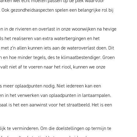
arken wel echt moeten passen op de plek waarvoor
Ook gezondheidsaspecten spelen een belangrijke rol bij
n in de rivieren en overlast in onze woonwijken na hevige
s het realiseren van extra waterbergingen en het
 met z’n allen kunnen iets aan de wateroverlast doen. Dit
n en hoe minder tegels, des te klimaatbestendiger. Groen
alt niet af te voeren naar het riool, kunnen we onze
eds meer oplaadpunten nodig. Niet iedereen kan een
ren in het verwerken van oplaadpunten in lantaarnpalen.
aal is het een aanwinst voor het straatbeeld. Het is een
jk te verminderen. Om die doelstellingen op termijn te