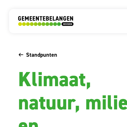
Facebook
LinkedIn
YouTube
Instagram
Standpunten
Klimaat,
natuur, mili
en