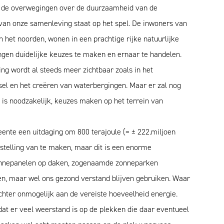
et de overwegingen over de duurzaamheid van de
 van onze samenleving staat op het spel. De inwoners van
het noorden, wonen in een prachtige rijke natuurlijke
gen duidelijke keuzes te maken en ernaar te handelen.
g wordt al steeds meer zichtbaar zoals in het
sel en het creëren van waterbergingen. Maar er zal nog
s noodzakelijk, keuzes maken op het terrein van
eente een uitdaging om 800 terajoule (= ± 222.miljoen
telling van te maken, maar dit is een enorme
zonnepanelen op daken, zogenaamde zonneparken
en, maar wel ons gezond verstand blijven gebruiken. Waar
ter onmogelijk aan de vereiste hoeveelheid energie.
t er veel weerstand is op de plekken die daar eventueel