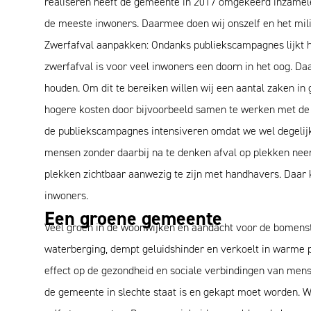
realiseren heeft de gemeente in 2017 omgekeerd inzamelen
de meeste inwoners. Daarmee doen wij onszelf en het mili
Zwerfafval aanpakken: Ondanks publiekscampagnes lijkt he
zwerfafval is voor veel inwoners een doorn in het oog. D
houden. Om dit te bereiken willen wij een aantal zaken in
hogere kosten door bijvoorbeeld samen te werken met de o
de publiekscampagnes intensiveren omdat we wel degelij
mensen zonder daarbij na te denken afval op plekken neer
plekken zichtbaar aanwezig te zijn met handhavers. Daa
inwoners.
Een groene gemeente
Veel groen in de woonwijken en aandacht voor de bomenstan
waterberging, dempt geluidshinder en verkoelt in warme 
effect op de gezondheid en sociale verbindingen van men
de gemeente in slechte staat is en gekapt moet worden. 