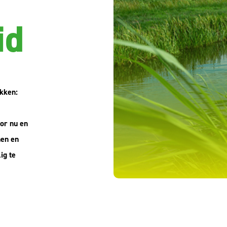
id
kken:
or nu en
nen en
ig te