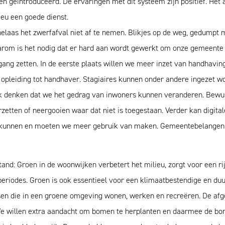
 geïntroduceerd. De ervaringen met dit systeem zijn positief. Het 
eu een goede dienst.
laas het zwerfafval niet af te nemen. Blikjes op de weg, gedumpt m
aarom is het nodig dat er hard aan wordt gewerkt om onze gemeente 
 gang zetten. In de eerste plaats willen we meer inzet van handhavi
pleiding tot handhaver. Stagiaires kunnen onder andere ingezet wo
k denken dat we het gedrag van inwoners kunnen veranderen. Bewu
zetten of neergooien waar dat niet is toegestaan. Verder kan digita
r kunnen en moeten we meer gebruik van maken. Gemeentebelangen 
d: Groen in de woonwijken verbetert het milieu, zorgt voor een rijke
periodes. Groen is ook essentieel voor een klimaatbestendige en du
sen die in een groene omgeving wonen, werken en recreëren. De afg
We willen extra aandacht om bomen te herplanten en daarmee de bo