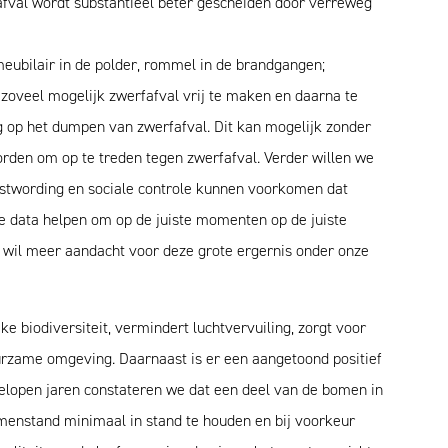
afval wordt substantieel beter gescheiden door verreweg
eubilair in de polder, rommel in de brandgangen;
zoveel mogelijk zwerfafval vrij te maken en daarna te
ng op het dumpen van zwerfafval. Dit kan mogelijk zonder
rden om op te treden tegen zwerfafval. Verder willen we
stwording en sociale controle kunnen voorkomen dat
le data helpen om op de juiste momenten op de juiste
wil meer aandacht voor deze grote ergernis onder onze
 biodiversiteit, vermindert luchtvervuiling, zorgt voor
urzame omgeving. Daarnaast is er een aangetoond positief
elopen jaren constateren we dat een deel van de bomen in
menstand minimaal in stand te houden en bij voorkeur