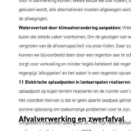
voor in aanmerking komen. Welke keuze we ook maken, G
gekozen wordt, alle alternatieven moeten afgewogen word
de afwegingen.
Wateroverlast door klimaatverandering aanpakken:
VHet 
buien die steeds vaker voorkomen. Om de gevolgen van wat
vergroten van de afvoercapaciteit via onze riolen. Daar z
kunnen we bijvoorbeeld doen door een regenton aan te sch
zorgt voor verkoeling en minder tegels betekent dat regen
regenpijp ‘afkoppelen’ en het water in een regenton opvang
11 Elektrische oplaadpunten in lantaarnpalen realiseren:
oplaadpunt op eigen terrein realiseren en de ruimte voor 
Het voordeel hiervan is dat er geen aparte laadpaal geïnst
slimme oplossing om toekomstige problemen voor te zijn.
Afvalverwerking en zwerfafval
Omgekeerd inzamelen pakt goed uit: Het Rijk heeft doelst