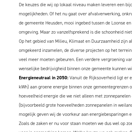
De keuzes die wij op lokaal niveau maken leveren een bi
mogelijkheden. Of het nu gaat over afvalverwerking, onkru
de gemeente Heusden, mooi ingebed tussen de Loonse en Dr
omgeving. Maar zo vanzelfsprekend is die schoonheid nie
Op het gebied van Milieu, Klimaat en Duurzaamheid zijn a
omgekeerd inzamelen, de diverse projecten op het terrein 
veel meer moeten gebeuren. Een verdere vergroening van
wenselijke bedrijvigheid binnen onze gemeente kunnen wij
Energieneutraal in 2050:
Vanuit de Rijksoverheid ligt er 
kWh) aan groene energie binnen onze gemeentegrenzen op 
hoeveelheid energie die we niet alleen met zonnepanele
(bijvoorbeeld grote hoeveelheden zonnepanelen in weiland
mogelijk geven wij de voorkeur aan energiebesparingen 
Zoals de zaken er nu voor staan moeten we dus wel op zo