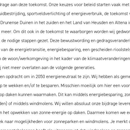
jdrage aan deze toekomst. Onze keuzes voor beleid starten vaak m
idbestrijding, sportveldverlichting of energieverbruik, de toekomst
unense Duinen in het zuiden en het Land van Heusden en Altena in 
t meer. Om dit ook in de toekomst te waarborgen worden wij gedwon
l de nodige stappen gezet. Deze bewustwording en gedragsveranderin
van de energietransitie, energiebesparing, een gescheiden rioolstel
 de woon/werkomgeving in het kader van de klimaatveranderingen i
 niet meer overlaten aan de volgende generaties.
een opdracht om in 2050 energieneutraal te zijn. Wij hebben als gem
te wekken en/of te besparen. Misschien moeilijk om hier een voors
n op daken kunnen waarmaken. Dit kan middels energiebesparing, 
en) of middels windmolens. Wij willen absoluut onze bijdrage lever
en het opwekken van zonne-energie op daken. Daarmee komen we ech
ek naar mogelijkheden voor zonneparken en windmolens. Je merkt da