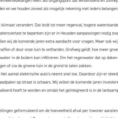
emeentebelangen heeft als uitgangspunt dat windmolens en zonnep
en en we houden zoveel als mogelijk rekening met ieders belangen. 
klimaat verandert. Dat leidt tot meer regenval, hogere waterstande
eroverlast te beperken zijn er in Heusden aanpassingen nodig zoal
ullen wij de komende jaren extra aandacht voor vragen. Maar ook wij
affen of door onze tuin te ontharden. Grofweg geldt: hoe meer groe
water in de bodem kan infiltreren. Om het regenwater dat op daken v
en of via de groene tuin in de grond te laten zakken.
Het aantal elektrische auto’s neemt snel toe. Daardoor zijn er ste
laadpalen op straat is schaars. Wij willen de komende jaren investe
alleerd hoeft te worden en omdat het geïntegreerd is in de lantaarnp
ellingen geformuleerd om de hoeveelheid afval per inwoner aanzienli