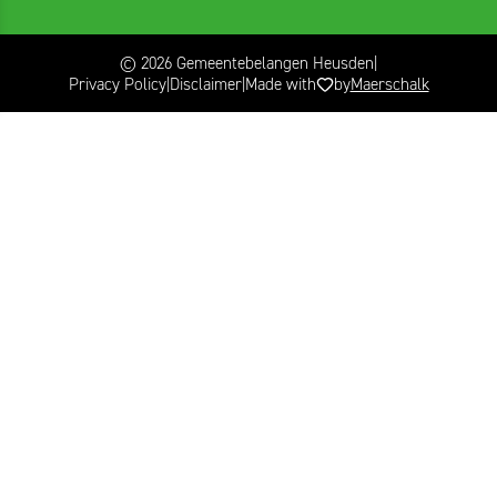
© 2026 Gemeentebelangen Heusden
Privacy Policy
Disclaimer
Made with
by
Maerschalk