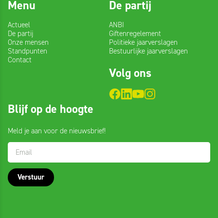
Menu
De partij
Actueel
ANBI
De partij
Giftenregelement
Onze mensen
Politieke jaarverslagen
Standpunten
Bestuurlijke jaarverslagen
Contact
Volg ons
Blijf
Blijf op de hoogte
op
de
Meld je aan voor de nieuwsbrief!
hoogte
Verstuur