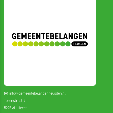
info@gemeentebelangenheusden.nl
Torenstraat 9
5225 AH Herpt